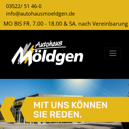
03522/ 51 46-0
info@autohausmoeldgen.de
MO BIS FR. 7.00 - 18.00 & SA. nach Vereinbarung