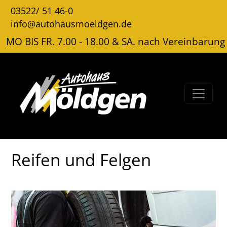
03522/ 51 46-0
info@autohausmoeldgen.de
MO BIS FR. 7.00 - 18.00 & SA. nach Vereinbarung
Reifen und Felgen