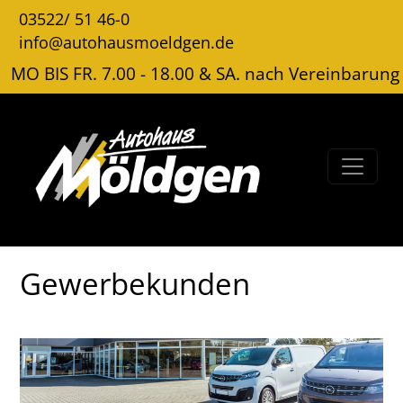
03522/ 51 46-0
info@autohausmoeldgen.de
MO BIS FR. 7.00 - 18.00 & SA. nach Vereinbarung
Gewerbekunden