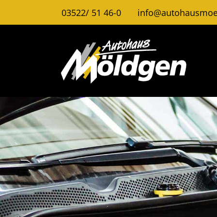
03522/ 51 46-0
info@autohausmoe