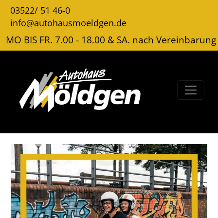
03522/ 51 46-0
info@autohausmoeldgen.de
MO BIS FR. 7.00 - 18.00 & SA. nach Vereinbarung