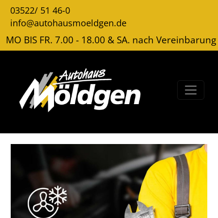
03522/ 51 46-0
info@autohausmoeldgen.de
MO BIS FR. 7.00 - 18.00 & SA. nach Vereinbarung