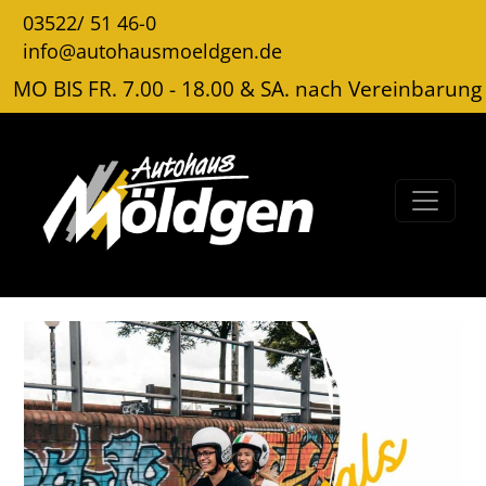
03522/ 51 46-0
info@autohausmoeldgen.de
MO BIS FR. 7.00 - 18.00 & SA. nach Vereinbarung